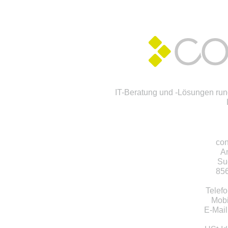
IT-Beratung und -Lösungen rund
con
A
Su
856
Telef
Mobi
E-Mail